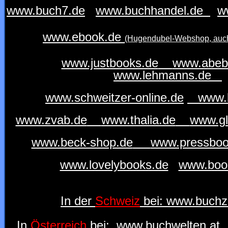
www.buch7.de
www.buchhandel.de
w
www.ebook.de
(Hugendubel-Webshop, auch
www.justbooks.de
www.abeb
w
ww.lehmanns.de
www.schweitzer-online.de
www.b
www.zvab.de
www.thalia.de
www.gl
www.beck-shop.de
www.pressboo
www.lovelybooks.de
www.book
In der
Schweiz
bei:
www.buchz
In
Österreich
bei:
www.buchwelten.at