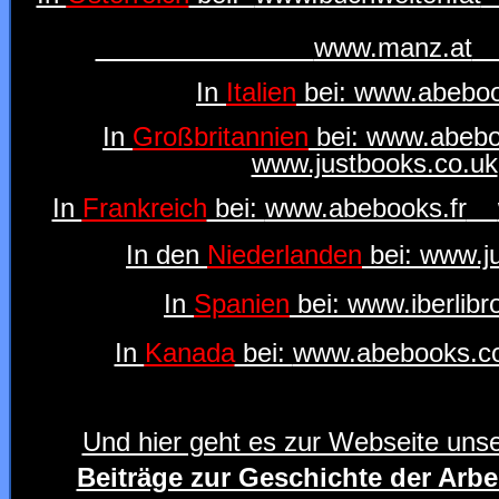
www.manz.at
In
Italien
bei:
www.abeboo
In
Großbritannien
bei:
www.abebo
www.justbooks.co.uk
In
Frankreich
bei:
www.abebooks.fr
In den
Niederlanden
bei:
www.ju
In
Spanien
bei:
www.iberlibr
In
Kanada
bei:
www.abebooks.c
Und hier geht es zur Webseite unser
Beiträge zur Geschichte der Arb