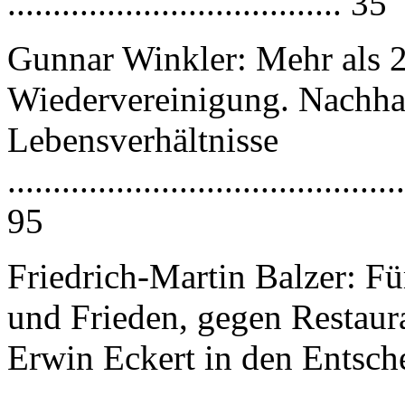
.................................
G
unnar Winkler: Mehr als 2
Wiedervereinigung. Nachhal
Lebens
v
erhältnisse
............................................
95
Friedrich-Martin Balzer: 
und Frieden, gegen Restaur
Erwin Eckert in den Entsch
............................................