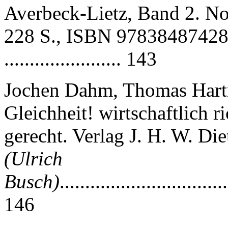
Averbeck-Lietz, Band 2. N
228 S., ISBN 9783848742
....................... 143
Jochen Dahm, Thomas Hart
Gleichheit! wirtschaftlich r
gerecht. Verlag J. H. W. Di
(Ulrich
Busch)
.................................
146