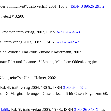
der Sinnlichkeit", trafo verlag, 2001, 156 S.,
ISBN 3-89626-291-2
rg etext # 3290.
s Krohmer, trafo verlag, 2002,
ISBN
3-89626-346-3
 3], trafo verlag 2003, 168 S., ISBN
3-89626-425-7
eide Wunder. Frankfurt: Vittorio Klostermann, 2002
 Renate Dürr und Johannes Süßmann, München: Oldenbourg (im
Königstein/Ts.: Ulrike Helmer, 2002
 Bd. 4], trafo verlag 2004, 130 S., ISBN
3-89626-467-2
g.): „De-Marginalisierungen. Geschenkschrift für Gisela Engel zum 60.
kritik
, Bd. 5], trafo verlag 2005, 150 S., ISBN
3-89626-348-X
, ca.