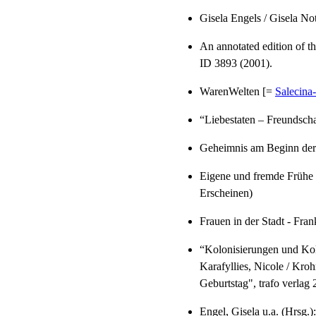
Gisela Engels / Gisela Not
An annotated edition of th
ID 3893 (2001).
WarenWelten [=
Salecina-
“Liebestaten – Freundscha
Geheimnis am Beginn der 
Eigene und fremde Frühe 
Erscheinen)
Frauen in der Stadt - Fra
“
Kolonisierungen und Kol
Karafyllies, Nicole / Kroh
Geburtstag", trafo verlag
Engel, Gisela u.a. (Hrsg.