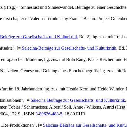
z (Hrsg.): "Sinneslust und Sinneswandel. Beiträge zu einer Geschichte 
e first chapter of Valerius Terminus by Francis Bacon. Project Gutenbe
Beiträge zur Gesellschafts- und Kulturkritik
Bd. 2], hg. zus. mit Tobia
ftsakte”, [=
Salecina-Beiträge zur Gesellschafts- und Kulturkritik
, Bd.
europäischen Moderne, hg. zus. mit Brita Rang, Klaus Reichert und H
Neuzeiten. Genese und Geltung eines Epochenbegriffs, hg. zus. mit
nkfurt im 18. Jahrhundert, hg. zus. mit Ursula Kern und Heide Wunder, 
onisationen
”, [=
Salecina-Beiträge zur Gesellschafts- und Kulturkritik
,
mer, Tobias / Schirrmeister, Albert / Söll, Änne / Wilkens, Astrid (Hrs
 2004, 172 S., ISBN
3-89626-488-5
, 18,80 EUR
): „Re-Produktionen", [=
Salecina-Beiträge zur Gesellschafts- und Kultur