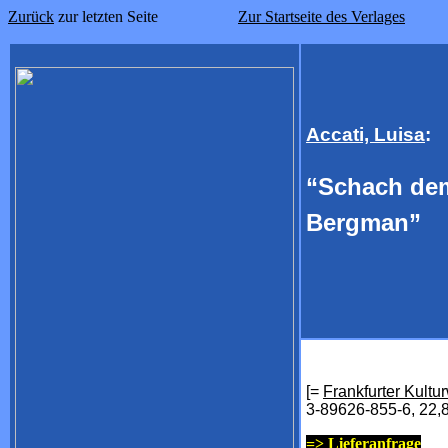
Zurück
zur letzten Seite
Zur Startseite des Verlages
Accati, Luisa
:
“Schach dem
Bergman”
[=
Frankfurter Kultu
3-89626-855-6, 22
=>
Lieferanfrage