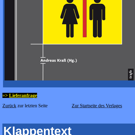
=>
Lieferanfrage
Zurück
zur letzten Seite
Zur Startseite des Verlages
Klappentext