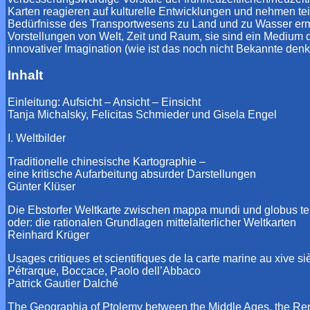
Karten reagieren auf kulturelle Entwicklungen und nehmen t
Bedürfnisse des Transportwesens zu Land und zu Wasser ermög
Vorstellungen von Welt, Zeit und Raum, sie sind ein Medium 
innovativer Imagination (wie ist das noch nicht Bekannte denkb
Inhalt
Einleitung: Aufsicht – Ansicht – Einsicht
Tanja Michalsky, Felicitas Schmieder und Gisela Engel
I. Weltbilder
Traditionelle chinesische Kartographie –
eine kritische Aufarbeitung absurder Darstellungen
Günter Klüser
Die Ebstorfer Weltkarte zwischen mappa mundi und globus te
oder: die rationalen Grundlagen mittelalterlicher Weltkarten
Reinhard Krüger
Usages critiques et scientifiques de la carte marine au xive si
Pétrarque, Boccace, Paolo dell’Abbaco
Patrick Gautier Dalché
The Geographia of Ptolemy between the Middle Ages, the Re