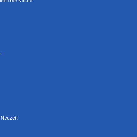
heit der Kirche
e
 Neuzeit