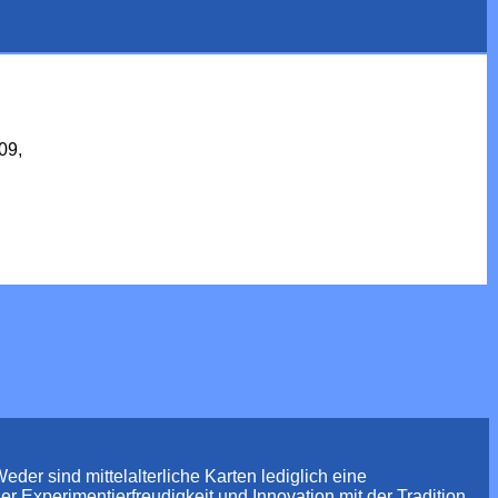
009,
er sind mittelalterliche Karten lediglich eine
r Experimentierfreudigkeit und Innovation mit der Tradition.