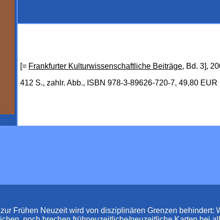
[=
Frankfurter Kulturwissenschaftliche Beiträge
, Bd. 3], 2
412 S., zahlr. Abb., ISBN 978-3-89626-720-7, 49,80 EUR
ur Frühen Neuzeit wird von disziplinären Grenzen behindert: Wed
chen, noch brechen frühneuzeitliche/neuzeitliche Karten bei alle