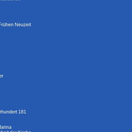
 Frühen Neuzeit
er
rhundert 181
Marina