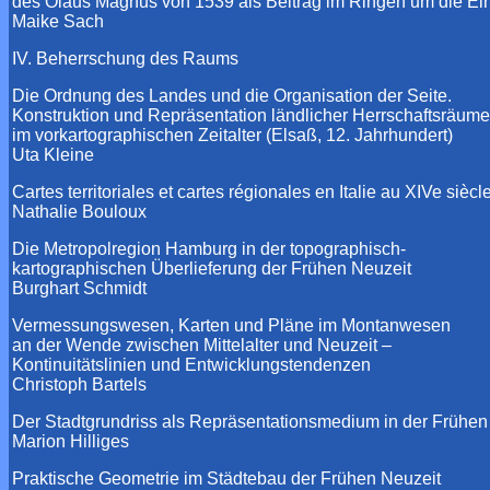
des Olaus Magnus von 1539 als Beitrag im Ringen um die Ein
Maike Sach
IV. Beherrschung des Raums
Die Ordnung des Landes und die Organisation der Seite.
Konstruktion und Repräsentation ländlicher Herrschaftsräume
im vorkartographischen Zeitalter (Elsaß, 12. Jahrhundert)
Uta Kleine
Cartes territoriales et cartes régionales en Italie au XIVe siècl
Nathalie Bouloux
Die Metropolregion Hamburg in der topographisch-
kartographischen Überlieferung der Frühen Neuzeit
Burghart Schmidt
Vermessungswesen, Karten und Pläne im Montanwesen
an der Wende zwischen Mittelalter und Neuzeit –
Kontinuitätslinien und Entwicklungstendenzen
Christoph Bartels
Der Stadtgrundriss als Repräsentationsmedium in der Frühen
Marion Hilliges
Praktische Geometrie im Städtebau der Frühen Neuzeit