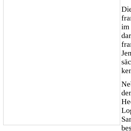
Di
fr
im 
dar
fra
Jen
säc
ken
Ne
de
He
Log
Sa
be