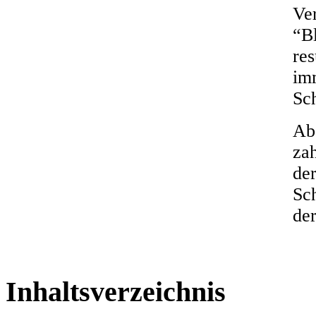
Ver
“Bl
res
im
Sc
Ab
za
der
Sc
der
Inhaltsverzeichnis