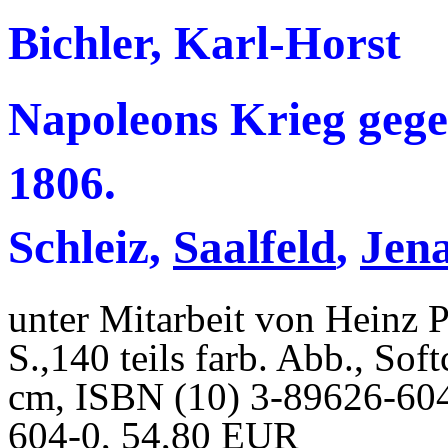
Bichler, Karl-Horst
Napoleons Krieg geg
1806.
Schleiz,
Saalfeld
,
Jena
unter Mitarbeit von Heinz P
S.,140 teils farb. Abb., Sof
cm, ISBN (10) 3-89626-604
604-0, 54,80 EUR