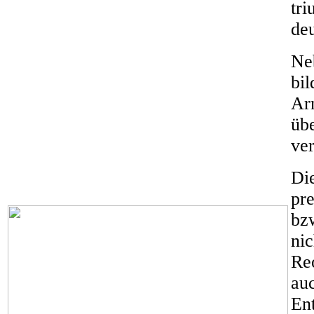
tr
de
Ne
bil
Ar
übe
ve
Di
pr
bzw
ni
Re
auc
En