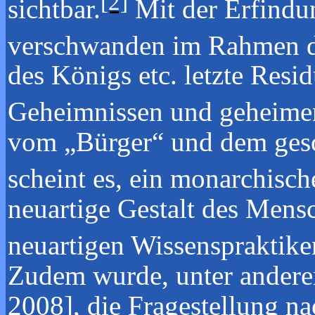
[2]
sichtbar.
Mit der Erfindu
verschwanden im Rahmen d
des Königs etc. letzte Resi
Geheimnissen und geheimen
vom „Bürger“ und dem gesch
scheint es, ein monarchisc
neuartige Gestalt des Men
neuartigen Wissenspraktike
Zudem wurde, unter andere
2008], die Fragestellung n