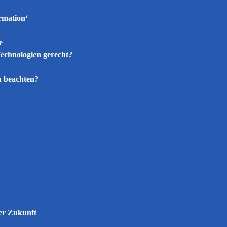
rmation‘
e
echnologien gerecht?
u beachten?
er Zukunft