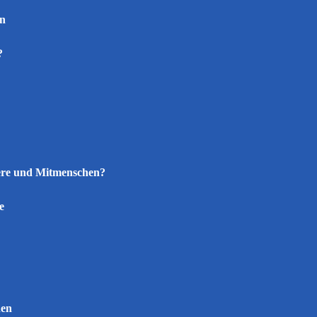
en
?
iere und Mitmenschen?
e
hen