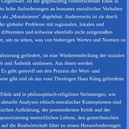
 Gegenwart. Ist die gegenwärtig vorherrschende Ethik in
eits hohe Anforderungen an humanes moralisches Verhalten
als „Moralisieren" abgelehnt. Andererseits ist sie durch
der globaler Probleme mit regionalen, lokalen und
 differenten und teilweise ebenfalls nicht zeitgemäßen
ert, um zu sehen, was von bisherigen Werten und Normen zu
lisierung gefördert, ist eine Wiederentdeckung der sozialen
eit und Ästhetik umfassen. Aus ihnen werden
 Es geht generell um den Prozess der Wert- und
e Gene gibt und ob das vom Theologen Hans Küng geforderte
Ethik und in philosophisch-religiösen Strömungen, wie
aktuelle Analysen ethisch-moralischer Konzeptionen sind
ssischen Aufklärung, der postmodernen Kritik und der
omputerisierung menschlichen Lebens, den gentechnischen
t auf die Realwirtschaft führt zu neuen Herausforderungen