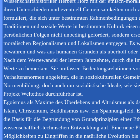
Wissenschaftshistoriker Herbert Hörz mit der ethisch-mora
ihren Unterschieden und eventuell Gemeinsamkeiten noch ze
formuliert, die sich unter bestimmten Rahmenbedingungen als
Traditionen und soziale Werte in bestimmten Kulturkreisen 
persönlichen Folgen nicht unbedingt gefördert, sondern ersc
moralischen Regionalismen und Lokalismen entgegen. Es wi
bewahren und was aus humanen Gründen als überholt oder g
Nach dem Wertewandel der letzten Jahrzehnte, durch die Impl
Werte zu bemerken. Sie umfassen Bedeutungsrelationen von 
Verhaltensnormen abgeleitet, die in soziokulturellen Geme
Normenbildung, doch auch um sozialistische Ideale, wie si
Projekt Weltethos durchführbar ist.
Egoismus als Maxime des Überlebens und Altruismus als das
Islam, Christentum, Buddhismus usw. ein Spannungsfeld. E
die Basis für die Begründung von Grundprinzipien einer Eth
wissenschaftlich-technischen Entwicklung auf. Eine neue P
Möglichkeiten zu Eingriffen in die natürliche Evolution bi