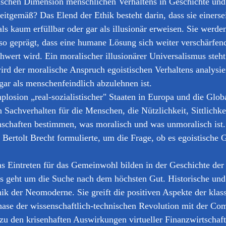
lischen Dimension menschlichen Verhaltens in Geschichte und
itgemäß? Das Elend der Ethik besteht darin, dass sie einers
 kaum erfüllbar oder gar als illusionär erweisen. Sie werden 
so geprägt, dass eine humane Lösung sich weiter verschärfen
hwert wird. Ein moralischer illusionärer Universalismus steht
rd der moralische Anspruch egoistischen Verhaltens analysi
ar als menschenfeindlich abzulehnen ist.
osion „real-sozialistischer" Staaten in Europa und die Globa
Sachverhalten für die Menschen, die Nützlichkeit, Sittlichk
inschaften bestimmen, was moralisch und was unmoralisch ist.
e Bertolt Brecht formulierte, um die Frage, ob es egoistisch
 Eintreten für das Gemeinwohl bilden in der Geschichte der 
s geht um die Suche nach dem höchsten Gut. Historische und 
ik der Neomoderne. Sie greift die positiven Aspekte der kla
hase der wissenschaftlich-technischen Revolution mit der C
s zu den krisenhaften Auswirkungen virtueller Finanzwirtschaf