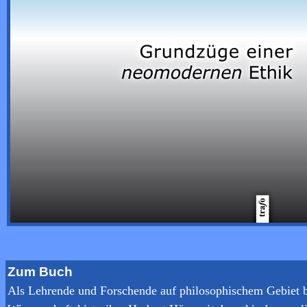
Zum Buch
Als Lehrende und Forschende auf philosophischem Gebiet be