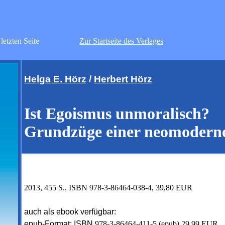
r letzten Seite
Zur Startseite des Verlages
Helga E. Hörz
/
Herbert Hörz
Ist Egoismus unmoralisch?
Grundzüge einer neomodern
2013, 455 S., ISBN 978-3-86464-038-4, 39,80 EUR
auch als ebook verfügbar:
epub-Format: ISBN
978-3-86464-411-5 (epub) 29,99 EUR