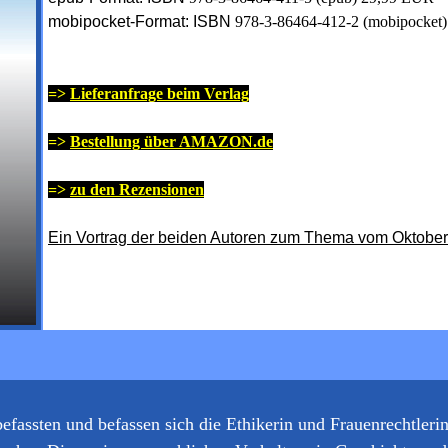
mobipocket-Format: ISBN
978-3-86464-412-2 (mobipocket
=>
Lieferanfrage beim Verlag
=>
Bestellung über AMAZON.de
=>
zu den Rezensionen
Ein Vortrag der beiden Autoren zum Thema vom Oktobe
fassten und befassen sich die Ethikerin und Frauenrechtleri