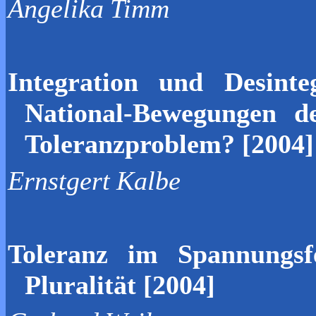
Angelika
Timm
Integration
und
Desinte
National-Bewegungen
d
Toleranzpro
b
lem? [2004]
Ernstgert
Kalbe
Tol
e
ranz
im
Spannungsf
Pl
u
r
alität [2004]