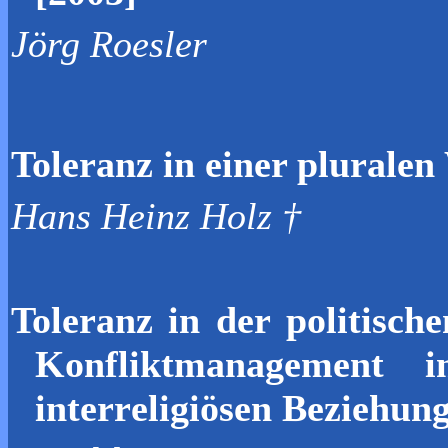
Jörg Roesler
Toleranz in einer pluralen
Hans Heinz Holz †
Toleranz
in
der
politisc
h
e
Ko
n
fliktmanagement
i
inter
r
eligiösen Bezi
e
h
un