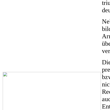
tr
de
Ne
bil
Ar
übe
ve
Di
pr
bzw
ni
Re
auc
En