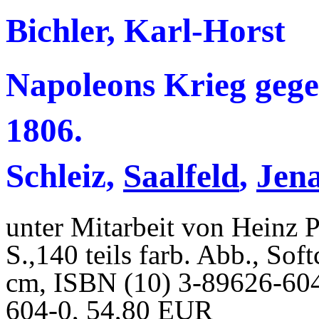
Bichler, Karl-Horst
Napoleons Krieg geg
1806.
Schleiz,
Saalfeld
,
Jena
unter Mitarbeit von Heinz P
S.,140 teils farb. Abb., Sof
cm, ISBN (10) 3-89626-604
604-0, 54,80 EUR