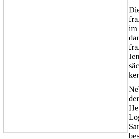
Di
fr
im 
dar
fra
Jen
säc
ken
Ne
de
He
Log
Sa
be