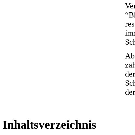
Ver
“Bl
res
im
Sc
Ab
za
der
Sc
der
Inhaltsverzeichnis