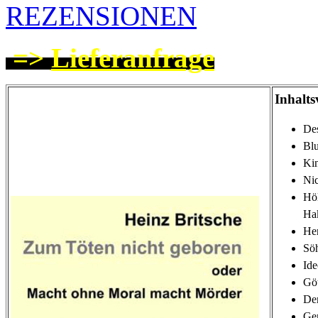
REZENSIONEN
=>
Lieferanfrage
Inhalts
De
Blu
Kin
Nic
Höl
Ha
Her
Sö
Ide
Gö
De
Gen