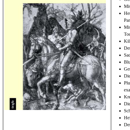
Mis
Hen
Par
Mis
Tod
Kil
Der
Sad
Blu
Gen
Di
Pl
exa
Kre
Die
Sch
Hei
Der