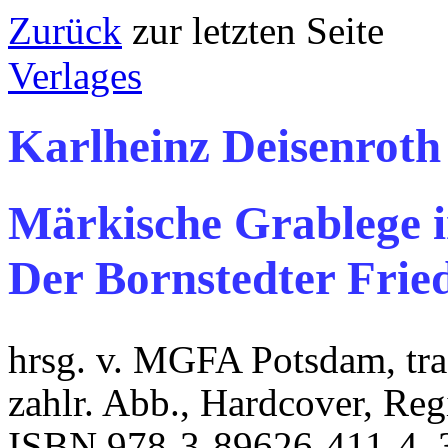
Zurück
zur letzten
Verlages
Karlheinz Deisenroth
Märkische Grablege i
Der Bornstedter Frie
hrsg. v. MGFA Potsdam, tra
zahlr. Abb., Hardcover, Re
ISBN 978-3-89626-411-4,