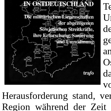
T
U
d
g
a
O
d
v
Herausforderung stand, ve
Region während der Zeit 