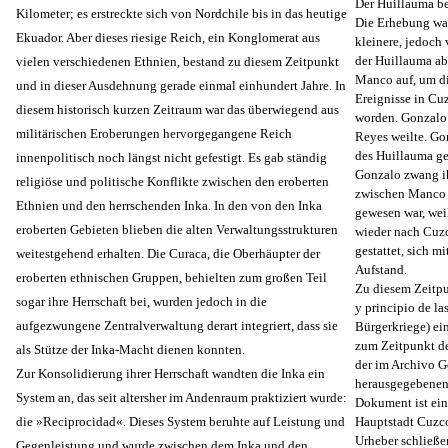
Der Huillauma ber
Kilometer; es erstreckte sich von Nordchile bis in das heutige
Die Erhebung war 
Ekuador. Aber dieses riesige Reich, ein Konglomerat aus
kleinere, jedoch
der Huillauma ab
vielen verschiedenen Ethnien, bestand zu diesem Zeitpunkt
Manco auf, um di
und in dieser Ausdehnung gerade einmal einhundert Jahre. In
Ereignisse in Cu
diesem historisch kurzen Zeitraum war das überwiegend aus
worden. Gonzalo v
militärischen Eroberungen hervorgegangene Reich
Reyes weilte. Go
des Huillauma ge
innenpolitisch noch längst nicht gefestigt. Es gab ständig
Gonzalo zwang ih
religiöse und politische Konflikte zwischen den eroberten
zwischen Manco u
Ethnien und den herrschenden Inka. In den von den Inka
gewesen war, weil
eroberten Gebieten blieben die alten Verwaltungsstrukturen
wieder nach Cuzc
gestattet, sich 
weitestgehend erhalten. Die Curaca, die Oberhäupter der
Aufstand.
eroberten ethnischen Gruppen, behielten zum großen Teil
Zu diesem Zeitpu
sogar ihre Herrschaft bei, wurden jedoch in die
y principio de l
aufgezwungene Zentralverwaltung derart integriert, dass sie
Bürgerkriege) ein
zum Zeitpunkt de
als Stütze der Inka-Macht dienen konnten.
der im Archivo G
Zur Konsolidierung ihrer Herrschaft wandten die Inka ein
herausgegebenen
System an, das seit altersher im Andenraum praktiziert wurde:
Dokument ist ein
die »Reciprocidad«. Dieses System beruhte auf Leistung und
Hauptstadt Cuzco 
Urheber schließe
Gegenleistung und wurde zwischen dem Inka und den