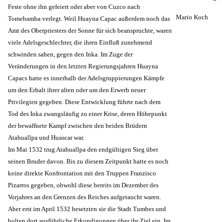
Feste ohne ihn gefeiert oder aber von Cuzco nach
Mario Koch
Tomebamba verlegt. Weil Huayna Capac außerdem noch das
Amt des Oberpriesters der Sonne für sich beanspruchte, waren
viele Adelsgeschlechter, die ihren Einfluß zunehmend
schwinden sahen, gegen den Inka. Im Zuge der
Veränderungen in den letzten Regierungsjahren Huayna
Capacs hatte es innerhalb der Adelsgruppierungen Kämpfe
um den Erhalt ihrer alten oder um den Erwerb neuer
Privilegien gegeben. Diese Entwicklung führte nach dem
Tod des Inka zwangsläufig zu einer Krise, deren Höhepunkt
der bewaffnete Kampf zwischen den beiden Brüdern
Atahuallpa und Huascar war.
Im Mai 1532 trug Atahuallpa den endgültigen Sieg über
seinen Bruder davon. Bis zu diesem Zeitpunkt hatte es noch
keine direkte Konfrontation mit den Truppen Franzisco
Pizarros gegeben, obwohl diese bereits im Dezember des
Vorjahres an den Grenzen des Reiches aufgetaucht waren.
Aber erst im April 1532 besetzten sie die Stadt Tumbes und
holten dort ausführliche Erkundigungen über ihr Ziel ein. Im