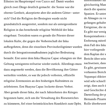
untereinander füh
Ethnien im Haupttempel von Cuzco auf. Damit wurden
gleichzeitig Man
gleich zwei Dinge deutlich gemacht: die Sonne war die
durch die spanis
oberste Gottheit, akzeptierte aber die anderen Götter - unter
Spanien. Er unte
de Almagro zu ve
sich! Und die Religion der Besiegten wurde nicht
gefangen gehalten
grundsätzlich ausgerottet, sondern nur als untergeordnete
Ereignisse, die 
Religion in das bestehende religiöse Weltbild der Inka
Es gibt nur wenig
eingebaut. Trotzdem waren es gerade die Priester dieser
Konquistadoren si
Eroberung miterle
lokalen Kulte, die gegen die Vorherrschaft der Inka
dem Fall des Inka
aufbegehrten, denn die einzelnen Provinzheiligtümer wurden
hier vorliegende 
durch die Integrationsmaßnahmen jeglicher Bedeutung
dem Kaplan der s
beraubt. Erst unter dem Inka Huayna Capac erlangten sie ihre
Bericht über sein
nachweisen, dass 
Geltung wenigstens teilweise wieder zurück. Allerdings muss
Es gibt, gewisse
dazu angemerkt werden, dass die Bevölkerung ihre Götter
verfassten Beric
weiterhin verehrte, es war ihr jedoch verboten, offizielle
Yupanqui diktiert
religiöse Zeremonien an den bisherigen Kultstätten zu
wird sehr schnell
zeigt, dass auch 
zelebrieren. Erst Huayna Capac lockerte dieses Verbot.
und Geschichte d
Aber gerade dieser Inka, der nach Jahrzehnten des Krieges
Darstellung der p
begonnen hatte, sich um die Verwaltung des Riesenreiches
Hernando Pizarro
zu kümmern, fiel einer heimtückischen Krankheit zum Opfer,
Rolle überbewerte