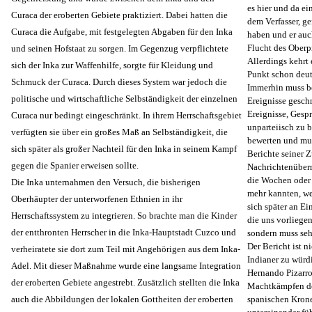
es hier und da ei
Curaca der eroberten Gebiete praktiziert. Dabei hatten die
dem Verfasser, g
Curaca die Aufgabe, mit festgelegten Abgaben für den Inka
haben und er auc
Flucht des Oberp
und seinen Hofstaat zu sorgen. Im Gegenzug verpflichtete
Allerdings kehrt
sich der Inka zur Waffenhilfe, sorgte für Kleidung und
Punkt schon deut
Schmuck der Curaca. Durch dieses System war jedoch die
Immerhin muss be
politische und wirtschaftliche Selbständigkeit der einzelnen
Ereignisse geschr
Ereignisse, Gesp
Curaca nur bedingt eingeschränkt. In ihrem Herrschaftsgebiet
unparteiisch zu 
verfügten sie über ein großes Maß an Selbständigkeit, die
bewerten und muss
sich später als großer Nachteil für den Inka in seinem Kampf
Berichte seiner Z
gegen die Spanier erweisen sollte.
Nachrichtenüberm
die Wochen oder 
Die Inka unternahmen den Versuch, die bisherigen
mehr kannten, wei
Oberhäupter der unterworfenen Ethnien in ihr
sich später an E
Herrschaftssystem zu integrieren. So brachte man die Kinder
die uns vorliegen
der entthronten Herrscher in die Inka-Hauptstadt Cuzco und
sondern muss seh
Der Bericht ist n
verheiratete sie dort zum Teil mit Angehörigen aus dem Inka-
Indianer zu würdi
Adel. Mit dieser Maßnahme wurde eine langsame Integration
Hernando Pizarro
der eroberten Gebiete angestrebt. Zusätzlich stellten die Inka
Machtkämpfen der
auch die Abbildungen der lokalen Gottheiten der eroberten
spanischen Krone