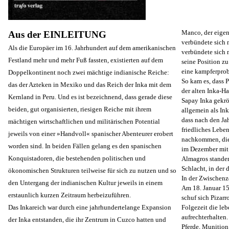
Manco, der eigen
Aus der EINLEITUNG
verbündete sich m
Als die Europäer im 16. Jahrhundert auf dem amerikanischen
verbündete sich 
Festland mehr und mehr Fuß fassten, existierten auf dem
seine Position zu
eine kampferprob
Doppelkontinent noch zwei mächtige indianische Reiche:
So kam es, dass
das der Azteken in Mexiko und das Reich der Inka mit dem
der alten Inka-H
Kernland in Peru. Und es ist bezeichnend, dass gerade diese
Sapay Inka gekrön
beiden, gut organisierten, riesigen Reiche mit ihrem
allgemein als In
dass nach den Ja
mächtigen wirtschaftlichen und militärischen Potential
friedliches Lebe
jeweils von einer »Handvoll« spanischer Abenteurer erobert
nachkommen, die 
worden sind. In beiden Fällen gelang es den spanischen
im Dezember mit 
Konquistadoren, die bestehenden politischen und
Almagros standen
Schlacht, in der
ökonomischen Strukturen teilweise für sich zu nutzen und so
In der Zwischenz
den Untergang der indianischen Kultur jeweils in einem
Am 18. Januar 15
erstaunlich kurzen Zeitraum herbeizuführen.
schuf sich Pizar
Das Inkareich war durch eine jahrhundertelange Expansion
Folgezeit die le
aufrechterhalten.
der Inka entstanden, die ihr Zentrum in Cuzco hatten und
Pferde, Munition