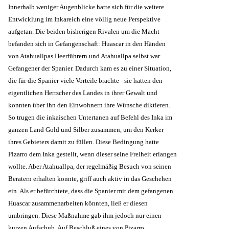
Innerhalb weniger Augenblicke hatte sich für die weitere
Entwicklung im Inkareich eine völlig neue Perspektive
aufgetan. Die beiden bisherigen Rivalen um die Macht
befanden sich in Gefangenschaft: Huascar in den Händen
von Atahuallpas Heerführern und Atahuallpa selbst war
Gefangener der Spanier. Dadurch kam es zu einer Situation,
die für die Spanier viele Vorteile brachte - sie hatten den
eigentlichen Herrscher des Landes in ihrer Gewalt und
konnten über ihn den Einwohnern ihre Wünsche diktieren.
So trugen die inkaischen Untertanen auf Befehl des Inka im
ganzen Land Gold und Silber zusammen, um den Kerker
ihres Gebieters damit zu füllen. Diese Bedingung hatte
Pizarro dem Inka gestellt, wenn dieser seine Freiheit erlangen
wollte. Aber Atahuallpa, der regelmäßig Besuch von seinen
Beratern erhalten konnte, griff auch aktiv in das Geschehen
ein. Als er befürchtete, dass die Spanier mit dem gefangenen
Huascar zusammenarbeiten könnten, ließ er diesen
umbringen. Diese Maßnahme gab ihm jedoch nur einen
kurzen Aufschub. Auf Beschluß eines von Pizarro