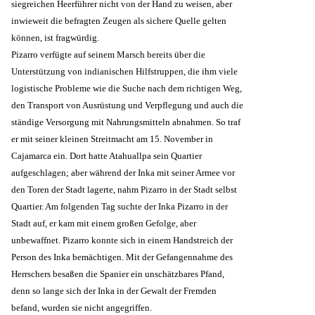
siegreichen Heerführer nicht von der Hand zu weisen, aber
inwieweit die befragten Zeugen als sichere Quelle gelten
können, ist fragwürdig.
Pizarro verfügte auf seinem Marsch bereits über die
Unterstützung von indianischen Hilfstruppen, die ihm viele
logistische Probleme wie die Suche nach dem richtigen Weg,
den Transport von Ausrüstung und Verpflegung und auch die
ständige Versorgung mit Nahrungsmitteln abnahmen. So traf
er mit seiner kleinen Streitmacht am 15. November in
Cajamarca ein. Dort hatte Atahuallpa sein Quartier
aufgeschlagen; aber während der Inka mit seiner Armee vor
den Toren der Stadt lagerte, nahm Pizarro in der Stadt selbst
Quartier. Am folgenden Tag suchte der Inka Pizarro in der
Stadt auf, er kam mit einem großen Gefolge, aber
unbewaffnet. Pizarro konnte sich in einem Handstreich der
Person des Inka bemächtigen. Mit der Gefangennahme des
Herrschers besaßen die Spanier ein unschätzbares Pfand,
denn so lange sich der Inka in der Gewalt der Fremden
befand, wurden sie nicht angegriffen.