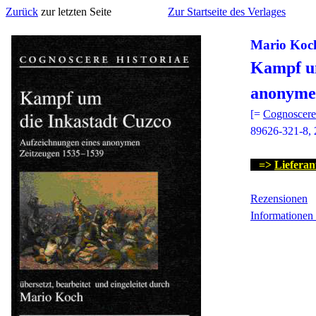
Zurück
zur letzten Seite
Zur Startseite des Verlages
Mario Koc
Kampf u
anonyme
[=
Cognoscere 
89626-321-8, 
=>
Lieferan
Rezensionen
Informationen