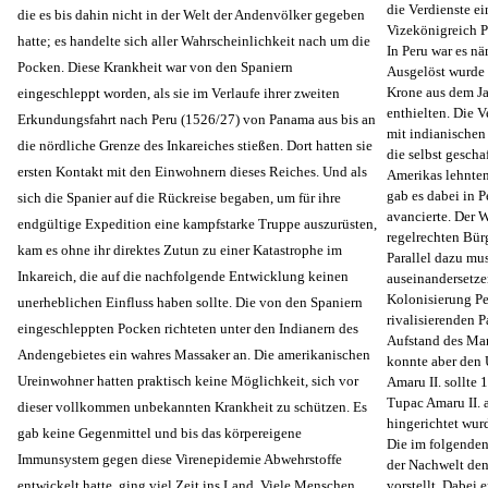
die Verdienste e
die es bis dahin nicht in der Welt der Andenvölker gegeben
Vizekönigreich Pe
hatte; es handelte sich aller Wahrscheinlichkeit nach um die
In Peru war es n
Pocken. Diese Krankheit war von den Spaniern
Ausgelöst wurde 
Krone aus dem Ja
eingeschleppt worden, als sie im Verlaufe ihrer zweiten
enthielten. Die 
Erkundungsfahrt nach Peru (1526/27) von Panama aus bis an
mit indianischen
die nördliche Grenze des Inkareiches stießen. Dort hatten sie
die selbst gesch
ersten Kontakt mit den Einwohnern dieses Reiches. Und als
Amerikas lehnten
gab es dabei in P
sich die Spanier auf die Rückreise begaben, um für ihre
avancierte. Der 
endgültige Expedition eine kampfstarke Truppe auszurüsten,
regelrechten Bür
kam es ohne ihr direktes Zutun zu einer Katastrophe im
Parallel dazu mu
Inkareich, die auf die nachfolgende Entwicklung keinen
auseinandersetzen
Kolonisierung Per
unerheblichen Einfluss haben sollte. Die von den Spaniern
rivalisierenden P
eingeschleppten Pocken richteten unter den Indianern des
Aufstand des Man
Andengebietes ein wahres Massaker an. Die amerikanischen
konnte aber den 
Ureinwohner hatten praktisch keine Möglichkeit, sich vor
Amaru II. sollte 
Tupac Amaru II. 
dieser vollkommen unbekannten Krankheit zu schützen. Es
hingerichtet wur
gab keine Gegenmittel und bis das körpereigene
Die im folgenden 
Immunsystem gegen diese Virenepidemie Abwehrstoffe
der Nachwelt den
entwickelt hatte, ging viel Zeit ins Land. Viele Menschen,
vorstellt. Dabei 