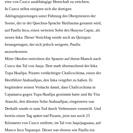
eine von Cuzco unabhängige Herrschaft zu errichten.
In Cuzco selbst einigten sich die dortigen
Adelsgruppierungen unter Führung des Oberpriesters der
Sonne, der in der Quechua-Sprache Huillauma genannt wird,
auf Paullu Inca, einen weiteren Sohn des Huayna Capac, als
neuen Inka. Dieser Vorschlag wurde auch an Quizquiz
herangetragen, der sich jedoch weigerte, Paullu
anzuerkennen.
Mitte Oktober erreichten die Spanier auf ihrem Marsch nach
Cuzco das Tal von Jauja. Dort starb überraschend der Inka
Tupa Huallpa. Pizarro verdächtigte Challcochima, einen der
Heerführer Atahuallpas, den Inka vergiftet zu haben. Er
begründete seinen Verdacht damit, dass Challcochima in
Cajamarca gegen Tupa Huallpa gestimmt hatte und für Titu
Atauchi, den ältesten Sohn Atahuallpas, eingetreten war.
Deshalb wurde er zum Tod durch Verbrennen verurteilt. Und
bereits einen Tag später traf Pizarro, jetzt nur noch 25
Kilometer von Cuzco entfernt, im Tal von Jaquijaguana, auf
Manco Inca Yupanqui. Dieser war ebenso wie Paullu ein