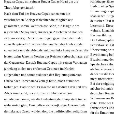
Huayna Capac mit seinem Bruder Capac Huari um die
ich kürzere Sätze
Bericht eines Spa
Thronfolge gekämpft.
Erinnerungen spät
Nach dem Tod des Huayna Capac sahen nun die
spanischen Bürge
verschiedenen Adelsgeschlechter die Möglichkeit
deutschen Text i
Leser sind. Diese
gekommen, ihrem Favoriten die Borla, die Insignie des
wahren. Immerhin
regierenden Sapay Inca, anzulegen. Anscheinend standen
Nacherzählung.
sich nur zwei große Gruppierungen gegenüber: der in der
Die Orthographie
alten Hauptstadt Cuzco verbliebene Teil des Adels auf der
Schreibweise. Or
Übersetzung wurd
einen Seite und der Adel, der mit dem Inka Huayna Capac die
Bevölkerung beib
letzten zehn Jahre im Norden des Reiches verbracht hatte, auf
Bezeichnung der 
der Gegenseite. Da sich Huayna Capac mit seinen Vertrauten
Spanischen anhan
jahrelang in den neu eroberten Gebieten im Norden
als Name verwend
dabei nur die Bez
aufgehalten und somit praktisch den Regierungssitz von
nicht überliefert.
Cuzco nach Tomebamba verlegt hatte, brach er mit den
Bei der endgülti
bisherigen Traditionen. Er machte sich dadurch den Teil des
möchte ich mich 
Adels zum Feind, der in Cuzco verblieben war und
deutschen Rechts
Schumann aus Berl
miterleben musste, wie die Bedeutung der Hauptstadt immer
erste Hälfte des 
mehr zurückging. Durch die etwa zehnjährige Abwesenheit
Oststeinbeck und
des Inka aus Cuzco wurden dort die traditionellen religiösen
für die Ermutigun