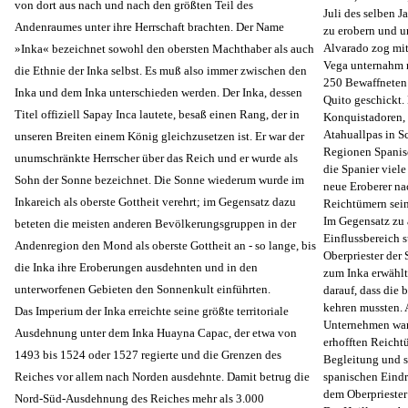
von dort aus nach und nach den größten Teil des
Juli des selben 
Andenraumes unter ihre Herrschaft brachten. Der Name
zu erobern und u
Alvarado zog mit
»Inka« bezeichnet sowohl den obersten Machthaber als auch
Vega unternahm m
die Ethnie der Inka selbst. Es muß also immer zwischen den
250 Bewaffneten 
Inka und dem Inka unterschieden werden. Der Inka, dessen
Quito geschickt.
Titel offiziell Sapay Inca lautete, besaß einen Rang, der in
Konquistadoren, 
Atahuallpas in S
unseren Breiten einem König gleichzusetzen ist. Er war der
Regionen Spanisc
unumschränkte Herrscher über das Reich und er wurde als
die Spanier viele
Sohn der Sonne bezeichnet. Die Sonne wiederum wurde im
neue Eroberer na
Inkareich als oberste Gottheit verehrt; im Gegensatz dazu
Reichtümern sein
Im Gegensatz zu 
beteten die meisten anderen Bevölkerungsgruppen in der
Einflussbereich 
Andenregion den Mond als oberste Gottheit an - so lange, bis
Oberpriester der
die Inka ihre Eroberungen ausdehnten und in den
zum Inka erwählt
unterworfenen Gebieten den Sonnenkult einführten.
darauf, dass die
kehren mussten. 
Das Imperium der Inka erreichte seine größte territoriale
Unternehmen war j
Ausdehnung unter dem Inka Huayna Capac, der etwa von
erhofften Reichtü
1493 bis 1524 oder 1527 regierte und die Grenzen des
Begleitung und st
Reiches vor allem nach Norden ausdehnte. Damit betrug die
spanischen Eindri
dem Oberprieste
Nord-Süd-Ausdehnung des Reiches mehr als 3.000