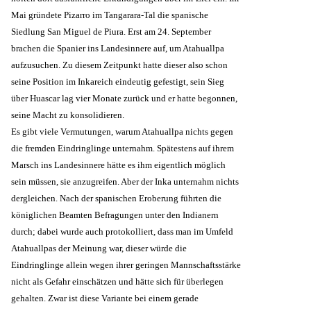
Mai gründete Pizarro im Tangarara-Tal die spanische
Siedlung San Miguel de Piura. Erst am 24. September
brachen die Spanier ins Landesinnere auf, um Atahuallpa
aufzusuchen. Zu diesem Zeitpunkt hatte dieser also schon
seine Position im Inkareich eindeutig gefestigt, sein Sieg
über Huascar lag vier Monate zurück und er hatte begonnen,
seine Macht zu konsolidieren.
Es gibt viele Vermutungen, warum Atahuallpa nichts gegen
die fremden Eindringlinge unternahm. Spätestens auf ihrem
Marsch ins Landesinnere hätte es ihm eigentlich möglich
sein müssen, sie anzugreifen. Aber der Inka unternahm nichts
dergleichen. Nach der spanischen Eroberung führten die
königlichen Beamten Befragungen unter den Indianern
durch; dabei wurde auch protokolliert, dass man im Umfeld
Atahuallpas der Meinung war, dieser würde die
Eindringlinge allein wegen ihrer geringen Mannschaftsstärke
nicht als Gefahr einschätzen und hätte sich für überlegen
gehalten. Zwar ist diese Variante bei einem gerade