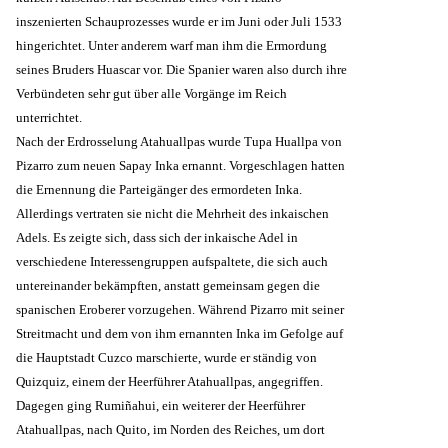
inszenierten Schauprozesses wurde er im Juni oder Juli 1533
hingerichtet. Unter anderem warf man ihm die Ermordung
seines Bruders Huascar vor. Die Spanier waren also durch ihre
Verbündeten sehr gut über alle Vorgänge im Reich
unterrichtet.
Nach der Erdrosselung Atahuallpas wurde Tupa Huallpa von
Pizarro zum neuen Sapay Inka ernannt. Vorgeschlagen hatten
die Ernennung die Parteigänger des ermordeten Inka.
Allerdings vertraten sie nicht die Mehrheit des inkaischen
Adels. Es zeigte sich, dass sich der inkaische Adel in
verschiedene Interessengruppen aufspaltete, die sich auch
untereinander bekämpften, anstatt gemeinsam gegen die
spanischen Eroberer vorzugehen. Während Pizarro mit seiner
Streitmacht und dem von ihm ernannten Inka im Gefolge auf
die Hauptstadt Cuzco marschierte, wurde er ständig von
Quizquiz, einem der Heerführer Atahuallpas, angegriffen.
Dagegen ging Rumiñahui, ein weiterer der Heerführer
Atahuallpas, nach Quito, im Norden des Reiches, um dort