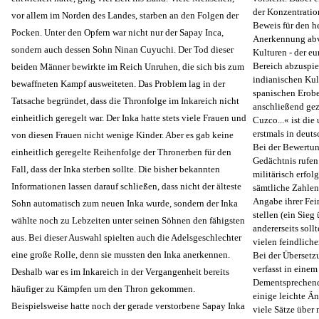
der Konzentratio
vor allem im Norden des Landes, starben an den Folgen der
Beweis für den h
Pocken. Unter den Opfern war nicht nur der Sapay Inca,
Anerkennung abve
sondern auch dessen Sohn Ninan Cuyuchi. Der Tod dieser
Kulturen - der e
Bereich abzuspie
beiden Männer bewirkte im Reich Unruhen, die sich bis zum
indianischen Kul
bewaffneten Kampf ausweiteten. Das Problem lag in der
spanischen Erobe
Tatsache begründet, dass die Thronfolge im Inkareich nicht
anschließend gez
einheitlich geregelt war. Der Inka hatte stets viele Frauen und
Cuzco...« ist di
erstmals in deuts
von diesen Frauen nicht wenige Kinder. Aber es gab keine
Bei der Bewertun
einheitlich geregelte Reihenfolge der Thronerben für den
Gedächtnis rufen
Fall, dass der Inka sterben sollte. Die bisher bekannten
militärisch erfol
Informationen lassen darauf schließen, dass nicht der älteste
sämtliche Zahlen
Angabe ihrer Fei
Sohn automatisch zum neuen Inka wurde, sondern der Inka
stellen (ein Sieg
wählte noch zu Lebzeiten unter seinen Söhnen den fähigsten
andererseits sol
aus. Bei dieser Auswahl spielten auch die Adelsgeschlechter
vielen feindliche
eine große Rolle, denn sie mussten den Inka anerkennen.
Bei der Übersetz
verfasst in einem
Deshalb war es im Inkareich in der Vergangenheit bereits
Dementsprechend 
häufiger zu Kämpfen um den Thron gekommen.
einige leichte Ä
Beispielsweise hatte noch der gerade verstorbene Sapay Inka
viele Sätze über 